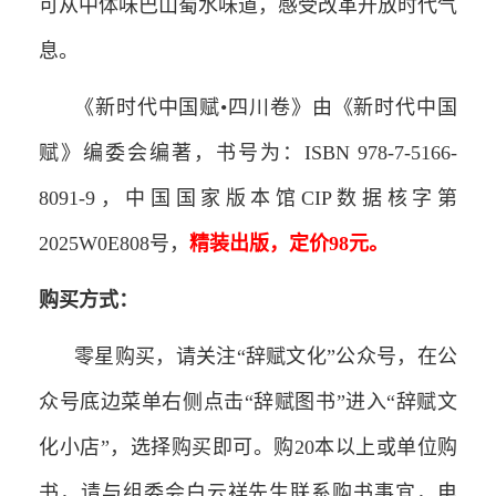
可从中体味巴山蜀水味道，感受改革开放时代气
息。
《新时代中国赋•四川卷》由《新时代中国
赋》编委会编著，书号为：ISBN 978-7-5166-
8091-9，中国国家版本馆CIP数据核字第
2025W0E808号，
精装出版，定价98元。
购买方式：
零星购买，请关注“辞赋文化”公众号，在公
众号底边菜单右侧点击“辞赋图书”进入“辞赋文
化小店”，选择购买即可。购20本以上或单位购
书，请与组委会白云祥先生联系购书事宜，电