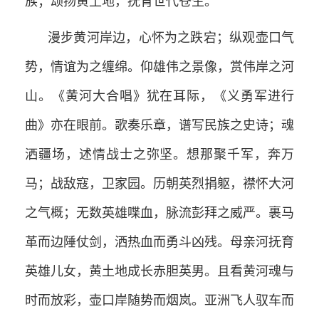
族；颂扬黄土地，抚育世代苍生。
漫步黄河岸边，心怀为之跌宕；纵观壶口气
势，情谊为之缠绵。仰雄伟之景像，赏伟岸之河
山。《黄河大合唱》犹在耳际，《义勇军进行
曲》亦在眼前。歌奏乐章，谱写民族之史诗；魂
洒疆场，述情战士之弥坚。想那聚千军，奔万
马；战敌寇，卫家园。历朝英烈捐躯，襟怀大河
之气概；无数英雄喋血，脉流彭拜之威严。裹马
革而边陲仗剑，洒热血而勇斗凶残。母亲河抚育
英雄儿女，黄土地成长赤胆英男。且看黄河魂与
时而放彩，壶口岸随势而烟岚。亚洲飞人驭车而