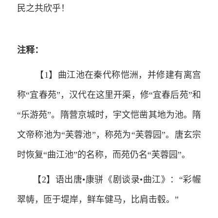
民之共欣乎！
注释：
【1】曲江池在秦代称恺洲，并修建有离宫
称“宜春苑”，汉代在这里开渠，修“宜春后苑”和
“乐游苑”。隋营京城时，宇文恺凿其地为池。隋
文帝称池为“芙蓉池”，称苑为“芙蓉园”。唐玄宗
时恢复“曲江池”的名称，而苑仍名“芙蓉园”。
【2】语出唐•康骈《剧谈录•曲江》：“彩幄
翠帱，匝于堤岸，鲜车健马，比肩击毂。”