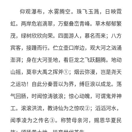
仰观瀑布，水雾腾空。珠飞玉溅，日映霓
虹。两岸危岩滴翠，万壑叠峦青峰。草木郁郁繁
茂，绿树欣欣向荣。四面游人，慕名而来；八方
宾客，接踵而行。伫立壶口岸边，观大河之汹涌
澎湃；身在大河圣地，看巨龙之飞跃翻腾。地动
山摇，莫非大禹之挥斧①；烟云弥漫，岂是尧天
之运功！自此分秦晋以为界，缚巨浪以成龙。荡
气回肠，时闻惊涛骇浪；惊心动魄，可谓鬼斧神
工。滚滚洪流，教诗仙为之惊叹②；滔滔河水，
闻季凌为之传名③。称赞母亲河，赐恩华夏民