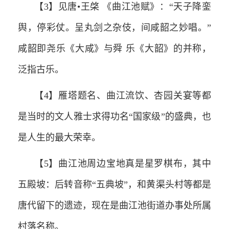
【3】见唐•王棨 《曲江池赋》：“天子降銮
舆，停彩仗。呈丸剑之杂伎，间咸韶之妙唱。”
咸韶即尧乐《大咸》与舜 乐《大韶》的并称，
泛指古乐。
【4】雁塔题名、曲江流饮、杏园关宴等都
是当时的文人雅士求得功名“国家级”的盛典，也
是人生的最大荣幸。
【5】曲江池周边宝地真是星罗棋布，其中
五殿坡：后转音称“五典坡”，和黄渠头村等都是
唐代留下的遗迹，现在是曲江池街道办事处所属
村落名称。