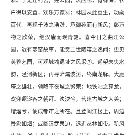
彩。于是迁村舍，建公园；筑回廊，育林海。农
户得以安置，欢乐万家⑥；林园从此重生，功勋
百代。再现千波之浩渺，承御苑而有新风；彰万
物之欣荣，继汉唐而现青霭。喜今日之曲江公
园，近有寒窑故事，能赏二世陵寝之逸闻；更见
芙蓉艺园，可观城墙遗址之风采⑦。遥望未央水
韵，泾渭新区；再寻浐灞波涛，终南龙脉。大雁
塔之雄壮，领略不夜城之繁荣；地铁站之穿龙，
欢迎遐迩客之朝拜。泱泱兮，营建古城之大美；
熠熠兮，便成都市之所在。且登阅江楼上，周边
景象如烟；或临汉武泉边，远近丛林如带。新风