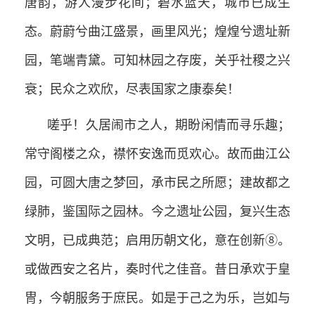
唐韵，游人漫步花间；碧水蓝天，城市已成生
态。蔚蔚兮曲江盛景，画里风光；煌煌兮遗址新
园，笔端青黛。可知林园之存废，关乎社稷之兴
衰；民众之欢欣，尽表国家之康泰矣！
嗟乎！久居闹市之人，期盼闲情而寻乐趣；
常守阁楼之众，襟怀安逸而觅欢心。故而曲江公
园，可圆大唐之梦回，承市民之所愿；建故都之
绿肺，鉴国际之园林。今之遗址公园，复兴生态
文明，已成典范；启用历朝文化，意在创新⑧。
或做西安之名片，奏时代之佳音。昔日承欢于皇
冑，今朝服务于庶民。如是于己之为乐，岂如与