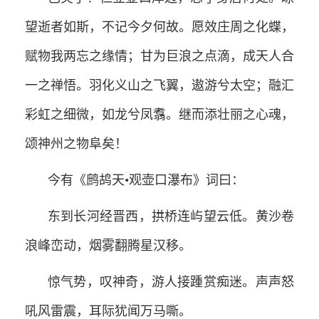
望逝者如斯，不记今夕何故。愿效庄周之化蝶，
赋物我两忘之缘情；甘为巨浪之点滴，成天人合
一之禅悟。羽化义山之飞翼，遨游兮太空；融汇
彩虹之细微，如龙兮凤翥。继而添壮丽之心魂，
颂神州之物阜矣！
今有《鹧鸪天•观壶口瀑布》词曰：
东到长河经晋西，拱桥连屿望云低。黄沙卷
浪峰峦动，烟雾翻腾星汉移。
惊气势，叹神奇，游人接踵赏痴迷。声声怒
吼风雷震，耳际犹闻万马嘶。