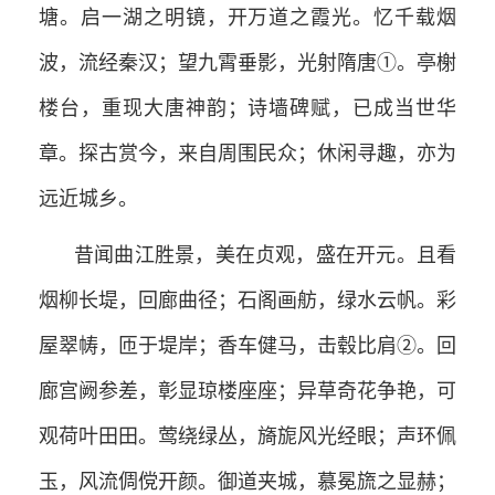
塘。启一湖之明镜，开万道之霞光。忆千载烟
波，流经秦汉；望九霄垂影，光射隋唐①。亭榭
楼台，重现大唐神韵；诗墙碑赋，已成当世华
章。探古赏今，来自周围民众；休闲寻趣，亦为
远近城乡。
昔闻曲江胜景，美在贞观，盛在开元。且看
烟柳长堤，回廊曲径；石阁画舫，绿水云帆。彩
屋翠帱，匝于堤岸；香车健马，击毂比肩②。回
廊宫阙参差，彰显琼楼座座；异草奇花争艳，可
观荷叶田田。莺绕绿丛，旖旎风光经眼；声环佩
玉，风流倜傥开颜。御道夹城，慕冕旒之显赫；