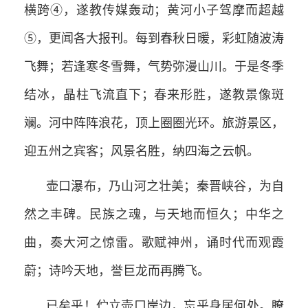
横跨④，遂教传媒轰动；黄河小子驾摩而超越
⑤，更闻各大报刊。每到春秋日暖，彩虹随波涛
飞舞；若逢寒冬雪舞，气势弥漫山川。于是冬季
结冰，晶柱飞流直下；春来形胜，遂教景像斑
斓。河中阵阵浪花，顶上圈圈光环。旅游景区，
迎五州之宾客；风景名胜，纳四海之云帆。
壶口瀑布，乃山河之壮美；秦晋峡谷，为自
然之丰碑。民族之魂，与天地而恒久；中华之
曲，奏大河之惊雷。歌赋神州，诵时代而观霞
蔚；诗吟天地，誉巨龙而再腾飞。
已矣乎！伫立壶口岸边，忘乎身居何处。瞭