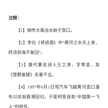
注释：
【1】相传大禹治水始于壶口。
【2】李白《将进酒》中“黄河之水天上来，
终流到海不复回”。
【3】唐代著名诗人王之涣，字季凌，其
《登鹳雀楼》名垂千古。
【4】1997年6月1日驾汽车飞越黄河壶口瀑
布以庆祝香港回归，于是柯受良有“中国第一飞
人”的称号。