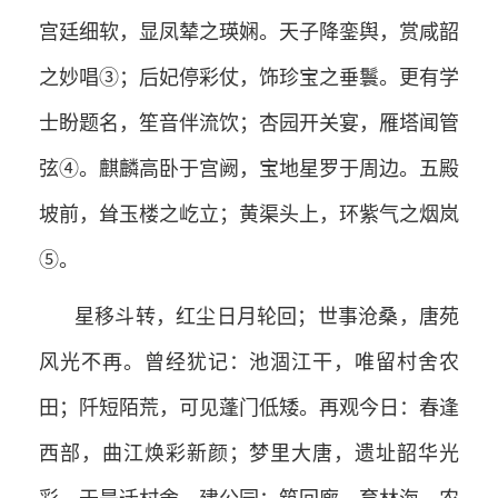
宫廷细软，显凤辇之瑛娴。天子降銮舆，赏咸韶
之妙唱③；后妃停彩仗，饰珍宝之垂鬟。更有学
士盼题名，笙音伴流饮；杏园开关宴，雁塔闻管
弦④。麒麟高卧于宫阙，宝地星罗于周边。五殿
坡前，耸玉楼之屹立；黄渠头上，环紫气之烟岚
⑤。
星移斗转，红尘日月轮回；世事沧桑，唐苑
风光不再。曾经犹记：池涸江干，唯留村舍农
田；阡短陌荒，可见蓬门低矮。再观今日：春逢
西部，曲江焕彩新颜；梦里大唐，遗址韶华光