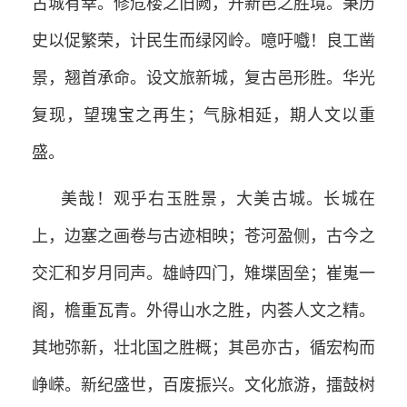
古城有幸。修危楼之旧阙，开新邑之胜境。秉历
史以促繁荣，计民生而绿冈岭。噫吁嚱！良工凿
景，翘首承命。设文旅新城，复古邑形胜。华光
复现，望瑰宝之再生；气脉相延，期人文以重
盛。
美哉！观乎右玉胜景，大美古城。长城在
上，边塞之画卷与古迹相映；苍河盈侧，古今之
交汇和岁月同声。雄峙四门，雉堞固垒；崔嵬一
阁，檐重瓦青。外得山水之胜，内荟人文之精。
其地弥新，壮北国之胜概；其邑亦古，循宏构而
峥嵘。新纪盛世，百废振兴。文化旅游，擂鼓树