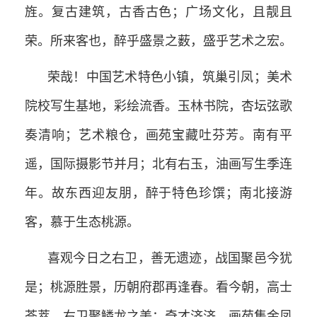
旌。复古建筑，古香古色；广场文化，且靓且
荣。所来客也，醉乎盛景之薮，盛乎艺术之宏。
荣哉！中国艺术特色小镇，筑巢引凤；美术
院校写生基地，彩绘流香。玉林书院，杏坛弦歌
奏清响；艺术粮仓，画苑宝藏吐芬芳。南有平
遥，国际摄影节并月；北有右玉，油画写生季连
年。故东西迎友朋，醉于特色珍馔；南北接游
客，慕于生态桃源。
喜观今日之右卫，善无遗迹，战国聚邑今犹
是；桃源胜景，历朝府郡再逢春。看今朝，高士
荟萃，右卫聚鳞龙之美；奇才济济，画苑集金凤