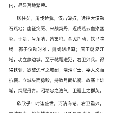
内，尽显莒地繁荣。
顾往矣，周伐猃狁，汉击匈奴，远控大漠勒
石燕地；唐征突厥、宋战契丹，近戍燕云血染塞
埛。于是，号角响，觱篥鸣。金戈挥动，铁马喧
腾。郭子仪勘时难，勇威胡虏寇；唐王朝复江
域，功立静边城。至于鞑靼进犯，右卫兴兵。得
得铁骑，欲破边塞之城阙；浩浩军士，委大义而
抗横。立城头而勇毅，持数月而抗衡。故塞上雄
城，炳耀丹青。昭精忠之浩气，卫疆土之群英。
欣欣乎！时逢盛世，河清海靖。右卫重兴，