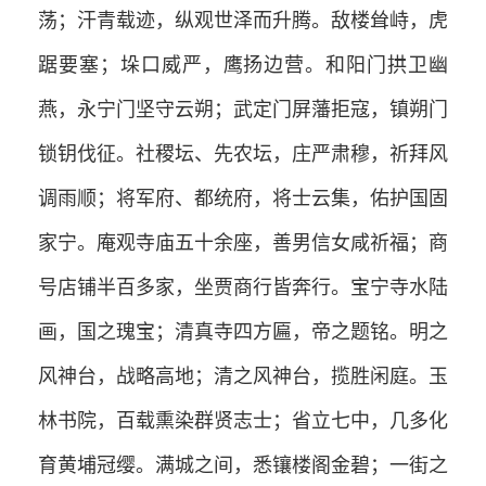
荡；汗青载迹，纵观世泽而升腾。敌楼耸峙，虎
踞要塞；垛口威严，鹰扬边营。和阳门拱卫幽
燕，永宁门坚守云朔；武定门屏藩拒寇，镇朔门
锁钥伐征。社稷坛、先农坛，庄严肃穆，祈拜风
调雨顺；将军府、都统府，将士云集，佑护国固
家宁。庵观寺庙五十余座，善男信女咸祈福；商
号店铺半百多家，坐贾商行皆奔行。宝宁寺水陆
画，国之瑰宝；清真寺四方匾，帝之题铭。明之
风神台，战略高地；清之风神台，揽胜闲庭。玉
林书院，百载熏染群贤志士；省立七中，几多化
育黄埔冠缨。满城之间，悉镶楼阁金碧；一街之