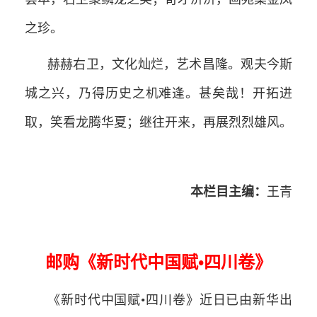
之珍。
赫赫右卫，文化灿烂，艺术昌隆。观夫今斯
城之兴，乃得历史之机难逢。甚矣哉！开拓进
取，笑看龙腾华夏；继往开来，再展烈烈雄风。
本栏目主编：
王青
邮购《新时代中国赋•四川卷》
《新时代中国赋•四川卷》近日已由新华出