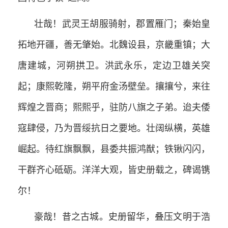
壮哉！武灵王胡服骑射，郡置雁门；秦始皇
拓地开疆，善无肇始。北魏设县，京畿重镇；大
唐建城，河朔拱卫。洪武永乐，定边卫雄关突
起；康熙乾隆，朔平府金汤壁垒。攘攘兮，来往
辉煌之晋商；熙熙乎，驻防八旗之子弟。迨夫倭
寇肆侵，乃为晋绥抗日之要地。壮阔纵横，英雄
崛起。待红旗飘飘，县委共振鸿猷；铁锹闪闪，
干群齐心砥砺。洋洋大观，皆史册载之，碑谒镌
尔！
豪哉！昔之古城。史册留华，叠压文明于浩