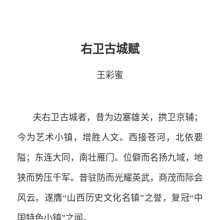
右卫古城赋
王彩蜜
夫右卫古城者，昔为边塞雄关，拱卫京辅；
今为艺术小镇，增胜人文。西接苍河，北依要
隘；东连大同，南壮雁门。位僻而名扬九域，地
狭而势压千军。昔驻防而光耀英武，商茂而际会
风云。遂膺“山西历史文化名镇”之誉，复冠“中
国特色小镇”之闻。