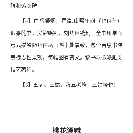
碑和劳农碑
【4】白岳凝烟，是清.康熙年间（1714年）
编纂的书。吴镕绘制、刘功臣镌刻。全书用单面
版式描绘徽州白岳山四十处景致，包含百泉书院
等标志性景观，每幅图有赞文。该书以徽派雕刻
技艺著称。
【5】五老、三姑，乃五老峰，三姑峰也！
桃花潭赋