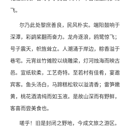
飞。
尔乃此处黎庶善良，民风朴实。端阳鼓响于
深潭，彩鹢桨翻而奋力。龙舟逐浪，鸥鹭惊飞；
号子震天，帜旌耸立。人潮涌于岸边，粽香溢于
巷宅。元宵丝竹傩腔以绕雕梁，灯河烛海而映古
邑。宣纸软柔，工艺奇特。至若村有佳肴，宴邀
宾客。鱼头汤白，马蹄糕松软以溢清香；雷笋嫩
黄，桃花酒清纯而如玉液。是故山深而有野鲜，
客喜而尝美食也。
嗟乎！旧是封闭之野地，今成文旅之游区。