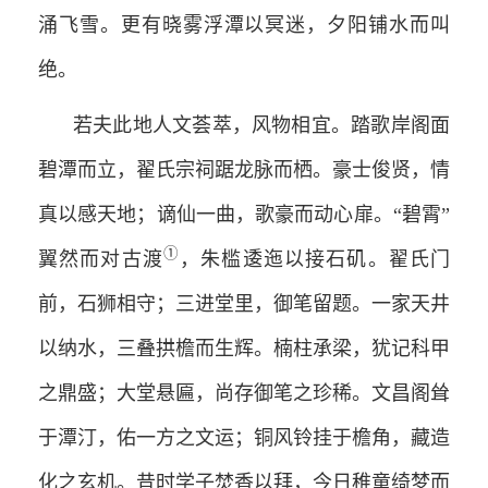
涌飞雪。更有晓雾浮潭以冥迷，夕阳铺水而叫
绝。
若夫此地人文荟萃，风物相宜。踏歌岸阁面
碧潭而立，翟氏宗祠踞龙脉而栖。豪士俊贤，情
真以感天地；谪仙一曲，歌豪而动心扉。“碧霄”
①
翼然而对古渡
，朱槛逶迤以接石矶。翟氏门
前，石狮相守；三进堂里，御笔留题。一家天井
以纳水，三叠拱檐而生辉。楠柱承梁，犹记科甲
之鼎盛；大堂悬匾，尚存御笔之珍稀。文昌阁耸
于潭汀，佑一方之文运；铜风铃挂于檐角，藏造
化之玄机。昔时学子焚香以拜，今日稚童绮梦而