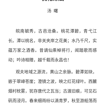
汤 曙
皖南毓秀，古邑沧桑。桃花潭碧，青弋江
长。潭以桃名，非关夹岸之花美；水乃千尺，实
蕴万家之酒香。昔谪仙乘棹将行，闻踏歌而感
动；吟诗相赠，越千载而永昌也！
观夫地域之源流，黄山之余脉。碧潭如玦，
嵌于翠嶂苍崖；澄镜之波，映之红花绿叶。西麓
烟村枕雾，犹存唐代之瓦当；古渡旧痕，可见石
矾而浸月。春来细雨纷以滴青罗，秋至游船荡而