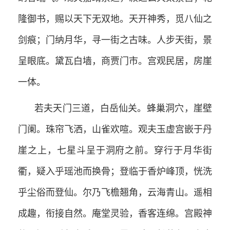
隆御书，赐以天下无双地。天开神秀，觅八仙之
剑痕；门纳月华，寻一街之古味。人步天街，景
呈眼底。黛瓦白墙，商贾门市。宫观民居，房崖
一体。
若夫天门三道，白岳仙关。蜂巢洞穴，崖壁
门阑。珠帘飞洒，山雀欢喧。观夫玉虚宫嵌于丹
崖之上，七星斗呈于洞府之前。穿行于月华街
衢，疑入乎瑶池而换骨；登临于香炉峰顶，恍洗
乎尘俗而登仙。尔乃飞檐翘角，云海青山。遥相
成趣，衔接自然。庵堂灵验，香客连绵。宫殿神