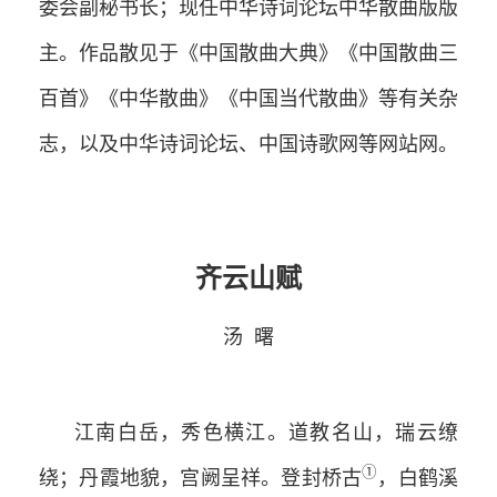
委会副秘书长；现任中华诗词论坛中华散曲版版
主。作品散见于《中国散曲大典》《中国散曲三
百首》《中华散曲》《中国当代散曲》等有关杂
志，以及中华诗词论坛、中国诗歌网等网站网。
齐云山赋
汤 曙
江南白岳，秀色横江。道教名山，瑞云缭
①
绕；丹霞地貌，宫阙呈祥。登封桥古
，白鹤溪