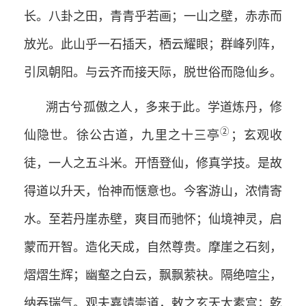
长。八卦之田，青青乎若画；一山之壁，赤赤而
放光。此山乎一石插天，栖云耀眼；群峰列阵，
引凤朝阳。与云齐而接天际，脱世俗而隐仙乡。
溯古兮孤傲之人，多来于此。学道炼丹，修
②
仙隐世。徐公古道，九里之十三亭
；玄观收
徒，一人之五斗米。开悟登仙，修真学技。是故
得道以升天，怡神而惬意也。今客游山，浓情寄
水。至若丹崖赤壁，爽目而驰怀；仙境神灵，启
蒙而开智。造化天成，自然尊贵。摩崖之石刻，
熠熠生辉；幽壑之白云，飘飘萦袂。隔绝喧尘，
纳吞瑞气。观夫嘉靖崇道，敕之玄天太素宫；乾