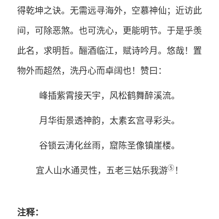
得乾坤之诀。无需远寻海外，空慕神仙；近访此
间，可除恶煞。也可洗心，更能明节。于是乎羡
此名，求明哲。酾酒临江，赋诗吟月。悠哉！置
物外而超然，洗丹心而卓阔也！赞曰：
峰插紫霄接天宇，风松鹤舞醉溪流。
月华街景透神韵，太素玄宫寻彩头。
谷锁云涛化丝雨，窟陈圣像镇崖楼。
⑤
宜人山水通灵性，五老三姑乐我游
！
注释：