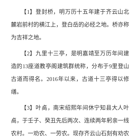
【1】登封桥，明万历十五年建于齐云山北
麓岩前村的横江上，登白岳的必经之地。桥亦称
为吉祥之地。
【2】九里十三亭，是明嘉靖至万历年间建
造的13座道教亭阁建筑群统称，分布于9里登山
古道而得名。2016年以来，古道十三亭得以修
缮。
【3】叶卨，南宋绍熙年间休宁知县大人叶
卨，于壬子、癸丑先后两次、连续两年躬亲一线
农村。一劝农、一劳农。现存齐云山石刻有劝农