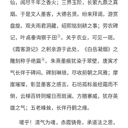
仙，阅尽千年之香火；三界玉阶，长萦九鼎之真
烟。于是文人墨客，大德名贤。纷来拜谒，游赏
盘旋。观夫雨君洞藏，绍熙铭刻耕之事；劳农碑
③
记，叶卨垂询察于田
。关乎农业，可见一斑。
《霞客游记》之躬亲游于此处，《白岳凝烟》之
④
雕刻称乎绝篇
。朱熹墨痕犹染于翠壁，唐寅才
气长伴于碑间。碑刻琳琅，尽收前朝之风雅；摩
崖璀璨，彰显墨客之感言。石坊孤标虽经霜而不
倒，云梯百转则耀日而斑澜。方腊寨威，犹存英
雄之气；五老峰耸，长伴丹鹤之缘。
嗟乎！清气为魂，赤霞铸骨。承道法之恩，