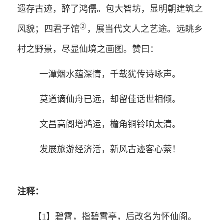
遗存古迹，醉了鸿儒。包大智坊，显明朝建筑之
②
风貌；四君子馆
，展当代文人之艺途。远眺乡
村之野景，尽显仙境之画图。赞曰：
一潭烟水蕴深情，千载犹传诗咏声。
莫道谪仙舟已远，却留佳话世相倾。
文昌高阁增鸿运，檐角铜铃响太清。
发展旅游经济活，新风古迹客心萦！
注释：
【1】碧霄，指碧霄亭，后改名为怀仙阁。