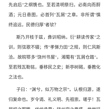
先启后"之纲镌也。至若清明祭扫，必南向而酹
酒；元日悬图，必首列"瓦屑"之章。非所谓"慎
终追远，民德归厚"者欤？
斯乃开枝于兹，彝训昭纳。衍"耕读传家"之
训，则弦歌不辍；传"孝悌力田"之规，则仁风斯
洽。故皖鄂多"饶州书屋"，湘蜀有"瓦屑仓踏"。
至若残瓦勒铭，垂移民之史；新亭树碣，垂教化
之法也。
子曰：“渊兮，似万物之宗”。认根归源，遂
归复命也。岁令谒、礼义明、先祖崇。嗟乎！瓦