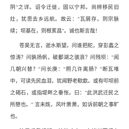
阴"之详。诏令迁徙，固以宁邦。尚辨移民旧
灶，犹思去乡远航。故云："瓦屑存，则宗脉
续；坝基在，则根荄昌"。诚也斯言哉！
苍昊无言，逝水斯望。问谁把舵，穿彭蠡之
惊涛？问孰扬帆，破鄱湖之骇浪？问残坝："阅
几朝兴替？"问长庚："照几许离肠？"断瓦堆
中，可读先民血泪，犹闻野老欷歔。或有叩坝前
之碣石，或指堤畔之垂怅。曰："此洪武迁民之
所憩也。" 言未既，风叶萧萧，如诉前朝之事旷
也。