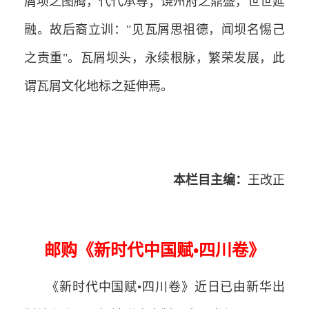
屑坝之图腾，代代承尊；饶州府之鼎盛，世世延
融。故后裔立训："见瓦屑思祖德，闻坝名惕己
之责重"。瓦屑坝头，永续根脉，繁荣发展，此
谓瓦屑文化地标之延伸焉。
本栏目主编：
王改正
邮购《新时代中国赋•四川卷》
《新时代中国赋•四川卷》近日已由新华出