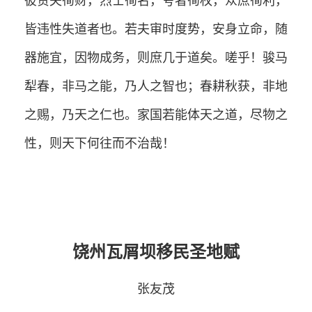
彼贪夫徇财，烈士徇名，夸者徇权，众庶徇利，
皆违性失道者也。若夫审时度势，安身立命，随
器施宜，因物成务，则庶几于道矣。嗟乎！骏马
犁春，非马之能，乃人之智也；春耕秋获，非地
之赐，乃天之仁也。家国若能体天之道，尽物之
性，则天下何往而不治哉！
饶州瓦屑坝移民圣地赋
张友茂