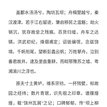
盖鄱水汤汤兮，陶坊瓦坝；舟楫楚越兮，秦
汉渡津。若于江右留迹，肇启移民之滥觞；劫火
销沉，犹存故垒之残痕。百货归墟，舟车之达
辚。洪武初纪，烽烟甫定；诏徙编氓，念兹饶
境。千帆衔尾，望断彭蠡云帆；万姓拏舟，泣别
番君故井。逮及垄亩重耕，而皖鄂豫苏之墟、粤
湘渝川之淳也。
原夫寸土黄垆，维系宗祊。一抔残甓，标故
园之经纬；数片青珉，识先祖之印章。谱牒煌
煌，载"饶州瓦屑"之记；口碑郁郁，传"坝上柳