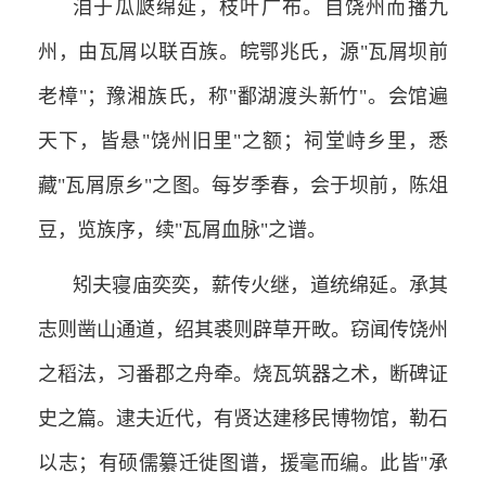
洎于瓜瓞绵延，枝叶广布。自饶州而播九
州，由瓦屑以联百族。皖鄂兆氏，源"瓦屑坝前
老樟"；豫湘族氏，称"鄱湖渡头新竹"。会馆遍
天下，皆悬"饶州旧里"之额；祠堂峙乡里，悉
藏"瓦屑原乡"之图。每岁季春，会于坝前，陈俎
豆，览族序，续"瓦屑血脉"之谱。
矧夫寝庙奕奕，薪传火继，道统绵延。承其
志则凿山通道，绍其裘则辟草开畋。窃闻传饶州
之稻法，习番郡之舟牵。烧瓦筑器之术，断碑证
史之篇。逮夫近代，有贤达建移民博物馆，勒石
以志；有硕儒纂迁徙图谱，援毫而编。此皆"承