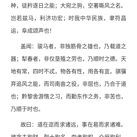
种，徒矜逐日之能；大宛之驹，空著嘶风之名。
岂若兹马，利济功宏；时我中华民族，聿符昌
运，阜成颂声也！
盖闻：骏马者，非独筋骨之雄也，乃载道之
器；犁春者，非仅垦殖之劳也，乃顺时之德。天
地有常，四时不忒，物各有性，用各有宜。骐骥
弃追风之能，而司南亩之役，非屈也，乃合于道
也；黔黎舍游惰之习，而勤东作之务，非苦也，
乃顺于时也。
故曰：道在迩而求诸远，事在易而求诸难。