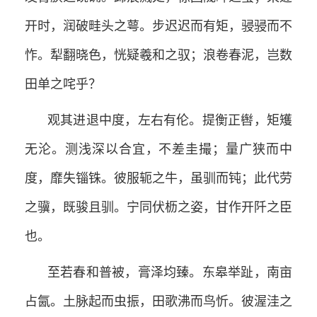
开时，润破畦头之萼。步迟迟而有矩，骎骎而不
怍。犁翻晓色，恍疑羲和之驭；浪卷春泥，岂数
田单之咤乎？
观其进退中度，左右有伦。提衡正辔，矩矱
无沦。测浅深以合宜，不差圭撮；量广狭而中
度，靡失锱铢。彼服轭之牛，虽驯而钝；此代劳
之骥，既骏且驯。宁同伏枥之姿，甘作开阡之臣
也。
至若春和普被，膏泽均臻。东皋举趾，南亩
占氤。土脉起而虫振，田歌沸而鸟忻。彼渥洼之