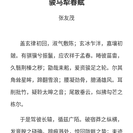
骏马犁春赋
张友茂
盖玄律初回，淑气敷陈；玄冰乍泮，嘉壤初
皴。有骐骥兮振鬣，应农祥于孟春。睠彼菑畬，
久翳荆榛之秽；勖哉耒耜，爰资骏足之轮。尔其
角耸星眸，蹄翻雪浪；腰凝劲骨，臆涌雄风。耳
削批竹，疑聆太皞之音；尾散垂云，似拂勾芒之
栋尔。
于是驾彼长辕，循兹广陌。破宿莽之纵横，
发膏腴之硗确。蹄痕溅处，惊回陇畔之蛰；耒迹