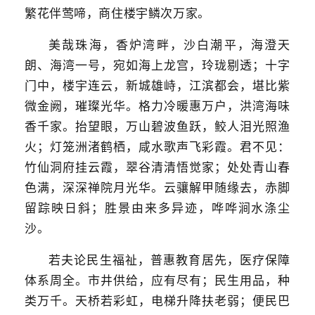
繁花伴莺啼，商住楼宇鳞次万家。
美哉珠海，香炉湾畔，沙白潮平，海澄天
朗、海湾一号，宛如海上龙宫，玲珑剔透；十字
门中，楼宇连云，新城雄峙，江滨都会，堪比紫
微金阙，璀璨光华。格力冷暖惠万户，洪湾海味
香千家。抬望眼，万山碧波鱼跃，鲛人泪光照渔
火；灯笼洲渚鹤栖，咸水歌声飞彩霞。君不见：
竹仙洞府挂云霞，翠谷清清悟觉家；处处青山春
色满，深深禅院月光华。云骧解甲随缘去，赤脚
留踪映日斜；胜景由来多异迹，哗哗涧水涤尘
沙。
若夫论民生福祉，普惠教育居先，医疗保障
体系周全。市井供给，应有尽有；民生用品，种
类万千。天桥若彩虹，电梯升降扶老弱；便民巴