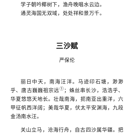
学子朝吟椰树下，渔舟晚唱水云边。
通灵海国无双域，处处祥和景万千。
三沙赋
严保伦
丽日中天，南海汪洋。马迹印石塘，渺渺
①
乎、唐古巍巍祖宗远
；蛛丝串长沙，浩浩乎、
华夏悠悠天地长。壮哉南海，扼南亚出重洋，六
甲征帆西洋阔；美哉华夏，伏太平安渊海，九段
金汤南水汪。
关山立马，沧海行舟，自古四沙属华疆。把