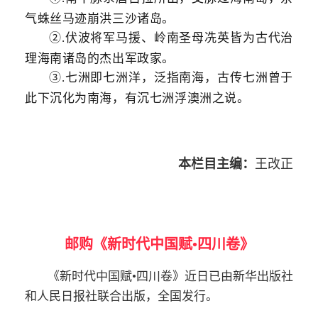
气蛛丝马迹崩洪三沙诸岛。
伏波将军马援、岭南圣母冼英皆为古代治
②.
理海南诸岛的杰出军政家。
七洲即七洲洋，泛指南海，古传七洲曾于
③.
此下沉化为南海，有沉七洲浮澳洲之说。
本栏目主编：
王改正
邮购《新时代中国赋•四川卷》
《新时代中国赋•四川卷》近日已由新华出版社
和人民日报社联合出版，全国发行。