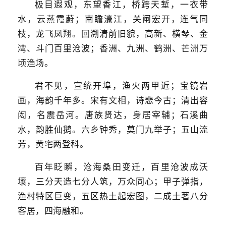
极目遐观，东望香江，桥跨天堑，一衣带
水，云蒸霞蔚；南瞻濠江，关闸宏开，连气同
枝，龙飞凤翔。回溯清前旧貌，高新、横琴、金
湾、斗门百里沧波；香洲、九洲、鹤洲、芒洲万
顷渔场。
君不见，宣统开埠，渔火两甲近；宝镜岩
画，海韵千年多。宋有文相，诗悲今古；清出容
闳，名震岳河。唐族贤达，身居宰辅；石溪曲
水，韵胜仙鹅。六乡钟秀，莫门九举子；五山流
芳，黄宅两登科。
百年眨瞬，沧海桑田变迁，百里沧波成沃
壤，三分天造七分人筑，万众同心；甲子弹指，
渔村特区巨变，五区热土起宏图，二成土著八分
客居，四海融和。