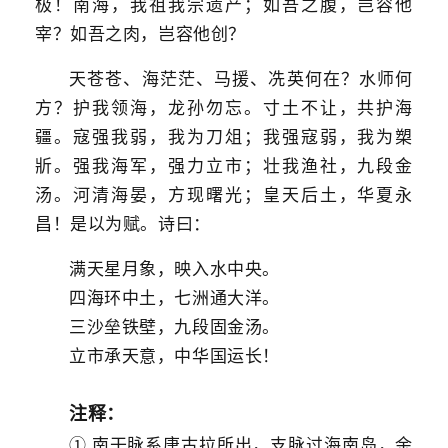
极！南海，我祖我宗遗产；如吾之腹，岂容他
宰？如吾之肉，岂容他创？
天苍苍、海茫茫、马援、冼英何在？水师何
方？护我领海，龙孙勿忘。寸土不让，共护海
疆。寇强我弱，我为刀俎；我强寇弱，我为槊
斨。强我海军，强力立市；壮我渔社，九段金
汤。河清海晏，方现曙光；皇天后土，华夏永
昌！是以为赋。诗曰：
满天星月象，映入水中央。
四海环中土，七洲通大洋。
三沙垒铁壁，九段固金汤。
立市承天意，中华国运长！
注释：
南干脉系唐古拉所出，支脉过海南岛，余
①.