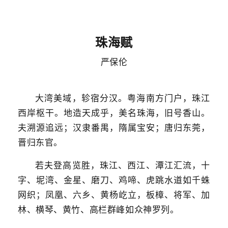
珠海赋
严保伦
大湾美域，轸宿分汉。粤海南方门户，珠江
西岸枢干。地造天成乎，美名珠海，旧号香山。
夫溯源追远；汉隶番禺，隋属宝安；唐归东莞，
晋归东官。
若夫登高览胜，珠江、西江、潭江汇流，十
字、坭湾、金星、磨刀、鸡啼、虎跳水道如千蛛
网织；凤凰、六乡、黄杨屹立，板樟、将军、加
林、横琴、黄竹、高栏群峰如众神罗列。