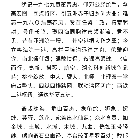
犹记一九七九良策普惠，仰邓公经纶手，擘
画宏图，圈点特区，引五洲赤子归乡创大业；难
忘一九八
浩荡春风，赞首任梁主政，拓荒躬
Ｏ
耕，号角长鸣，聚四海同胞建市领潮流。君不
见，昔有亚洲第一爆，三灶空港振大鹏之翼；今
立粤海第一港，高栏巨埠泊远洋之舟。优雅迎
宾，南北通任督；温馥情侣，迤逦亮眼球。比肩
而行，高新、横琴、航空、湖心科创新城争鼎
峙；桃李绽放，中大、暨大、北师、北理双一学
府占鳌头。四纵四横路网，联动湾区两广；两铁
三港枢纽，通达华夏五洲。
奇哉珠海，群山百态，象龟蛇、狮象、螺
蚌、芙蓉、莲花、宛若出水仙葩；众水含灵，如
金城、土城、水城、木城、九曲、恍如玉带轻
纱。嶙峋奇石盘幽径，亭台琼阁星罗百处；馥郁