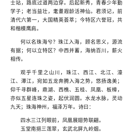
士站，路底过道两边穿。后起新秀，青春少年勤
学子；老当益壮，耄耋遐龄活神仙。君须记，前
清代六第一，大国精英荟萃；今特区六誉冠，共
和楷模鹰肩。
何以名珠海兮？珠江入海，顾名思义，源流
有据；何以立特区？中西并蓄，海纳百川，薪火
相传。
观乎千里之山川，珠江、西江、北江、濠
江、潭江，宛如五龙奔腾入海之势，悠扬逸美；
仰千寻群峰，鼎湖、西樵、五桂、凤凰、板樟，
亦似五星连珠之姿，起伏润圆。水龙水脉，灵动
九天；珠海神州，福泽万年。诗曰：
四水三江列眼前，凤凰展翅势联翩。
玉堂南挹三莲翠，玄武北屏九岭烟。