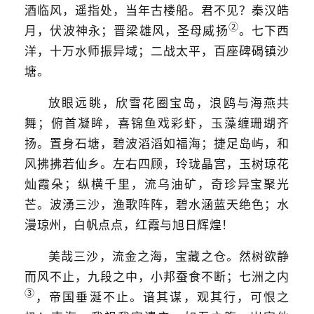
酒临风，遥指处，当年古楼船。君不见？秦汉皓
②
月，伏波神永；晋梁雄风，圣母威扬
。七下西
洋，十万水师振异域；二战太平，百座碑碣镇沙
塘。
放眼远眺，欣雪花圈宝岛，浪鸥与海燕共
舞；俯首凝眸，喜锦鱼戏彩虾，玉藻缠珊瑚齐
扬。置身石塘，碧波滔滔如福海；捷足岛屿，和
风拂拂若仙乡。左右四顾，玲珑晶宫，玉树琼花
灿霞朵；纵横千里，流乌油矿，奇珍异宝聚光
芒。波湧三沙，渔歌阵阵，碧水涵蓝天绝色；水
漫琼州，白帆点点，红霞与旭日辉煌！
美哉三沙，流金之海，宝藏之仓。然树欲静
而风不止，九段之中，小邦蚕食不断；七洲之内
③
，帝国垂涎不止。谙其谋，观其行，可恨之