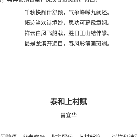
千秋快阁伴舒颜，气象峥嵘九阙还。
拓迹当欢诗境妙，思功可慕豫章娴。
祥云白凤飞船载，胜日王山结伴攀。
最是龙滨开远目，春风彩笔画斑斓。
泰和上村赋
曾宜华