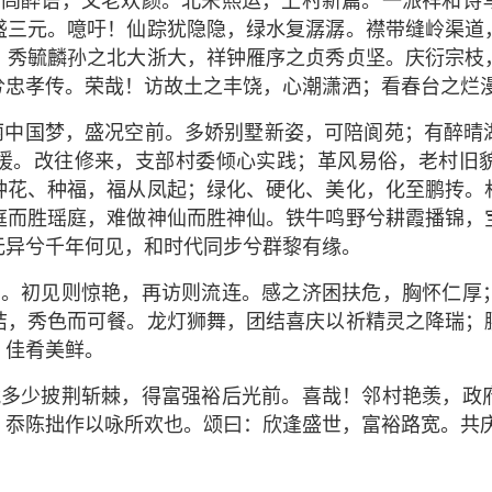
乡闾醉语，父老欢颜。北宋熙运，上村新篇。一派祥和诗
盛三元。噫吁！仙踪犹隐隐，绿水复潺潺。襟带缝岭渠道
。秀毓麟孙之北大浙大，祥钟雁序之贞秀贞坚。庆衍宗枝
兮忠孝传。荣哉！访故土之丰饶，心潮潇洒；看春台之烂
丽中国梦，盛况空前。多娇别墅新姿，可陪阆苑；有醉晴
援。改往修来，支部村委倾心实践；革风易俗，老村旧
种花、种福，福从凤起；绿化、硬化、美化，化至鹏抟。
庭而胜瑶庭，难做神仙而胜神仙。铁牛鸣野兮耕霞播锦，
无异兮千年何见，和时代同步兮群黎有缘。
娴。初见则惊艳，再访则流连。感之济困扶危，胸怀仁厚
桔，秀色而可餐。龙灯狮舞，团结喜庆以祈精灵之降瑞；
，佳肴美鲜。
凭多少披荆斩棘，得富强裕后光前。喜哉！邻村艳羡，政
，忝陈拙作以咏所欢也。颂曰：欣逢盛世，富裕路宽。共