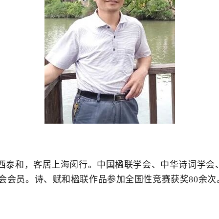
家江西泰和，客居上海闵行。中国楹联学会、中华诗词学
会会员。诗、赋和楹联作品参加全国性竞赛获奖80余次