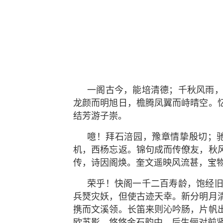
一阁古今，能培清德；千秋风雨
龙颜而明旭日，檐腾凤翼而峙晴空。
结芳游子崇。
噫！拜石涪园，豫章情挚殷切；
机，西杨忘返。锦句成而传僚友，秋
传，诗因阁焕。奎文遥映风流甚，宝
荣乎！快阁一千二百寿龄，饱经
兵燹灾妖，但使古迹天幸。新分明月
携而文溪领。长笛来则沁吟肠，片帆
欧苏影。悠悠金石韵中，后生俪对前