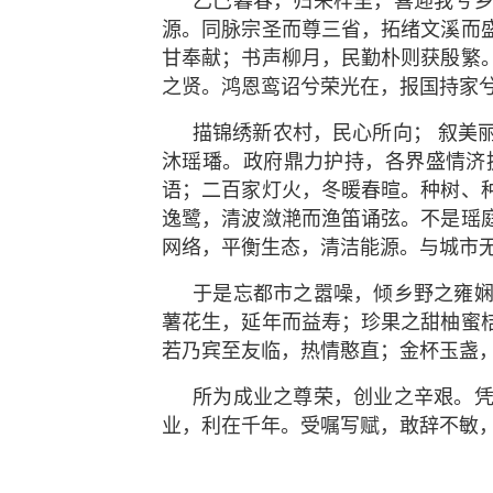
乙巳暮春，归来梓里，喜迎我兮
源。同脉宗圣而尊三省，拓绪文溪而
甘奉献；书声柳月，民勤朴则获殷繁
之贤。鸿恩鸾诏兮荣光在，报国持家
描锦绣新农村，民心所向； 叙美
沐瑶璠。政府鼎力护持，各界盛情济
语；二百家灯火，冬暖春暄。种树、
逸鹭，清波潋滟而渔笛诵弦。不是瑶
网络，平衡生态，清洁能源。与城市
于是忘都市之嚣噪，倾乡野之雍
薯花生，延年而益寿；珍果之甜柚蜜
若乃宾至友临，热情憨直；金杯玉盏
所为成业之尊荣，创业之辛艰。
业，利在千年。受嘱写赋，敢辞不敏