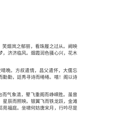
。笑烟岚之郁丽，看珠履之过从。阙映
梦，济济临风。烟霞润色骚心兴，花木
爱晴晚。方叔遣情，昌父遣怀，大儒忘
而勤勤，廷秀寻诗而绻绻。嘻！阁以诗
台而气象清，翚飞重阁而峥嵘胜。虽曾
，星辰而照映。银翼飞而铁龙跃，金滩
蕊苑福庭。坐啸何妨唐宋月，行吟尽是