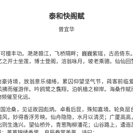
泰和快阁赋
曾宜华
，可擅丰功。滟滟赣江，飞桥隔畔；巍巍紫瑶，古邑倚东
忆之开士坐莲，博士登阁，涪翁咏月，坡老乘骢。仙仙回
驰豪诗境，放翁意乐缱绻。累囚仰望坚气节，莼客前临
风拂而催游伴。吟鸥鹭之翥翔，泊帆樯之柳岸。海桑作赋
物频催至化远。
旧国沧桑，见证故园彪炳。卓看后昆，殊知嘉境。轮奂层
清风，妙得香浮芳映。仙舟隐隐，水月以清灵；广厦高高
出则生逸兴。望仙桥外，青葱陶柳潘花；山谷路上，逶迤
贤；苒苒锦绣香里，良辰眷赏美景。诗曰：