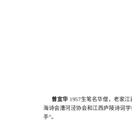
曾宜华
1957生笔名华僧，老
海诗会漕河泾协会和江西庐陵诗词学
手”。