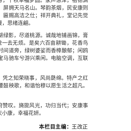
写，千秋幸福梦圆。家声惠泽，祖德渊
，屏拥天马名山。琴韵茶烟，民安康则
，匾赐高洁之仕；祥开典礼，堂记先觉
漫，思绪连翩。
湖绿影，尽道桃源。诚哉地铺画锦，膏
貌一去无烦。是矣六百亩耕锄，花香鸟
村间道旁，绿树婆娑而香樟酿郁；闲鸥
宝马驰车兮游兴乘闲。电脑空调，互联
；凭之知荣晓事，风尚瓞绵。特产之红
腰鼓秧歌，和谐怡穆以愿生活之超凡。
府赞叹。旖旎风光，功归当代；安康事
庆小康，幸福花妍。
王改正
本栏目主编：